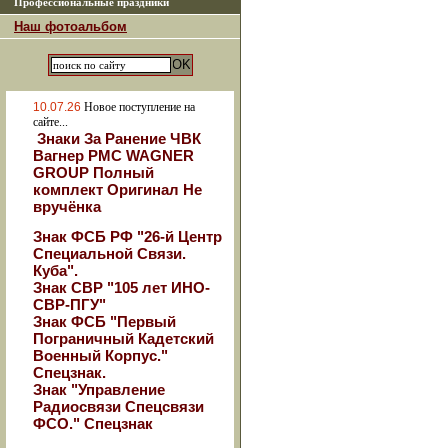
Профессиональные праздники
Наш фотоальбом
10.07.26
Новое поступление на
сайте...
Знаки За Ранение ЧВК
Вагнер РМС WAGNER
GROUP Полный
комплект Оригинал Не
вручёнка
Знак ФСБ РФ "26-й Центр
Специальной Связи.
Куба".
Знак СВР "105 лет ИНО-
СВР-ПГУ"
Знак ФСБ "Первый
Пограничный Кадетский
Военный Корпус."
Спецзнак.
Знак "Управление
Радиосвязи Спецсвязи
ФСО." Спецзнак