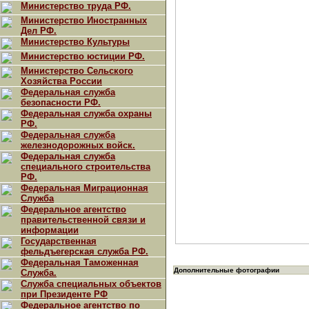
Министерство труда РФ.
Министерство Иностранных
Дел РФ.
Министерство Культуры
Министерство юстиции РФ.
Министерство Сельского
Хозяйства России
Федеральная служба
безопасности РФ.
Федеральная служба охраны
РФ.
Федеральная служба
железнодорожных войск.
Федеральная служба
специального строительства
РФ.
Федеральная Миграционная
Служба
Федеральное агентство
правительственной связи и
информации
Государственная
фельдъегерская служба РФ.
Федеральная Таможенная
Дополнительные фотографии
Служба.
Служба специальных объектов
при Президенте РФ
Федеральное агентство по