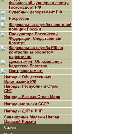
физической культуре и спорту.
Госкомспорт РФ
Судебный депортамент РФ
Росрезерв
Федеральная служба налоговой
полиции России
Прокуратура Российской
Федерации. Следственный
Комитет.
Федеральная служба РФ по
контролю за оборотом
наркотиков
Департамент Образования.
Кадетское Братство.
Охотдепартамент
Награды Общественных
Организаций РФ
Награды Республик и Стран
СНГ
Награды Разных Стран Мира
Нагрудные знаки СССР
Награды ДНР и ЛНР
Сувенирные Муляжи Наград
Царской России
Ссылки