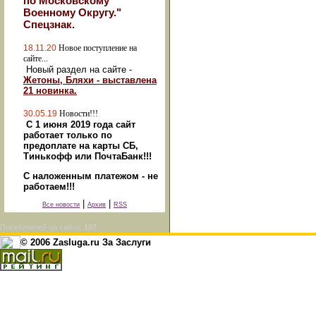
по Московскому
Военному Округу."
Спецзнак.
18.11.20
Новое поступление на
сайте...
Новый раздел на сайте -
Жетоны, Бляхи - выставлена
21 новинка.
30.05.19
Новости!!!
С 1 июня 2019 года сайт
работает только по
предоплате на карты СБ,
Тинькофф или ПочтаБанк!!!
С наложенным платежом - не
работаем!!!
|
|
Все новости
Архив
RSS
Посетителей на сайте:
197
© 2006 Zasluga.ru За Заслуги