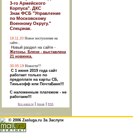
3-го Армейского
Корпуса". ДКС
Знак ФСБ "Управление
по Московскому
Военному Округу."
Спецзнак.
18.11.20
Новое поступление на
сайте...
Новый раздел на сайте -
Жетоны, Бляхи - выставлена
21 новинка.
30.05.19
Новости!!!
С 1 июня 2019 года сайт
работает только по
предоплате на карты СБ,
Тинькофф или ПочтаБанк!!!
С наложенным платежом - не
работаем!!!
|
|
Все новости
Архив
RSS
Посетителей на сайте:
250
© 2006 Zasluga.ru За Заслуги