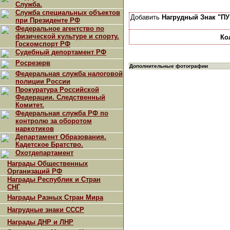
Служба.
Служба специальных объектов
Добавить
Нагрудный Знак "ПУ
при Президенте РФ
Федеральное агентство по
физической культуре и спорту.
Ко
Госкомспорт РФ
Судебный депортамент РФ
Росрезерв
Дополнительные фотографии
Федеральная служба налоговой
полиции России
Прокуратура Российской
Федерации. Следственный
Комитет.
Федеральная служба РФ по
контролю за оборотом
наркотиков
Департамент Образования.
Кадетское Братство.
Охотдепартамент
Награды Общественных
Организаций РФ
Награды Республик и Стран
СНГ
Награды Разных Стран Мира
Нагрудные знаки СССР
Награды ДНР и ЛНР