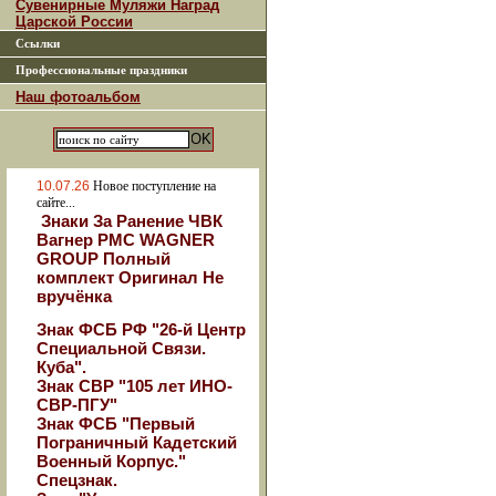
Сувенирные Муляжи Наград
Царской России
Ссылки
Профессиональные праздники
Наш фотоальбом
10.07.26
Новое поступление на
сайте...
Знаки За Ранение ЧВК
Вагнер РМС WAGNER
GROUP Полный
комплект Оригинал Не
вручёнка
Знак ФСБ РФ "26-й Центр
Специальной Связи.
Куба".
Знак СВР "105 лет ИНО-
СВР-ПГУ"
Знак ФСБ "Первый
Пограничный Кадетский
Военный Корпус."
Спецзнак.