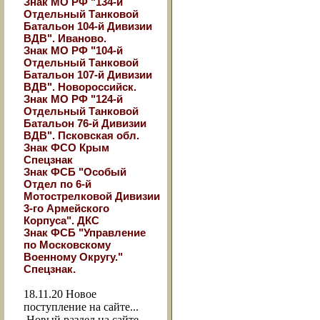
Знак МО РФ "134-й
Отдельный Танковой
Батальон 104-й Дивизии
ВДВ". Иваново.
Знак МО РФ "104-й
Отдельный Танковой
Батальон 107-й Дивизии
ВДВ". Новороссийск.
Знак МО РФ "124-й
Отдельный Танковой
Батальон 76-й Дивизии
ВДВ". Псковская обл.
Знак ФСО Крым
Спецзнак
Знак ФСБ "Особый
Отдел по 6-й
Мотострелковой Дивизии
3-го Армейского
Корпуса". ДКС
Знак ФСБ "Управление
по Московскому
Военному Округу."
Спецзнак.
18.11.20
Новое
поступление на сайте...
Новый раздел на сайте -