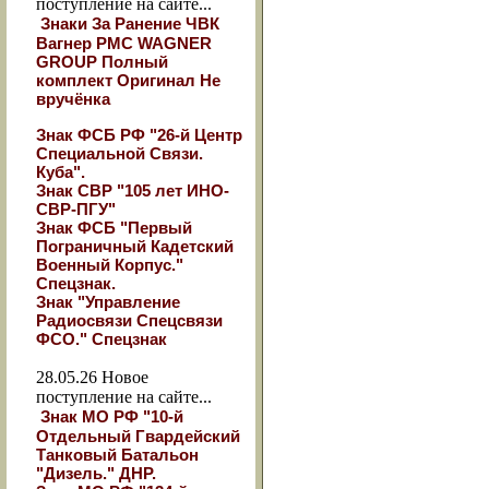
поступление на сайте...
Знаки За Ранение ЧВК
Вагнер РМС WAGNER
GROUP Полный
комплект Оригинал Не
вручёнка
Знак ФСБ РФ "26-й Центр
Специальной Связи.
Куба".
Знак СВР "105 лет ИНО-
СВР-ПГУ"
Знак ФСБ "Первый
Пограничный Кадетский
Военный Корпус."
Спецзнак.
Знак "Управление
Радиосвязи Спецсвязи
ФСО." Спецзнак
28.05.26
Новое
поступление на сайте...
Знак МО РФ "10-й
Отдельный Гвардейский
Танковый Батальон
"Дизель." ДНР.