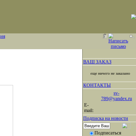
ия
ВАШ ЗАКАЗ
еще ничего не заказано
КОНТАКТЫ
sv-
789@yandex.ru
E-
mail:
Подписка на новости
Подписаться