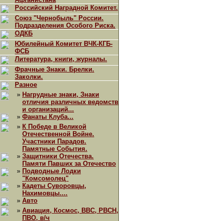
Российский Наградной Комитет.
Союз "Чернобыль" России.
Подразделения Особого Риска.
ОДКБ
Юбилейный Комитет ВЧК-КГБ-
ФСБ
Литература, книги, журналы.
Фрачные Знаки. Брелки.
Заколки.
Разное
»
Нагрудные знаки, Знаки
отличия различных ведомств
и организаций...
»
Фанаты Клуба...
»
К Победе в Великой
Отечественной Войне.
Участники Парадов.
Памятные События.
»
Защитники Отечества.
Памяти Павших за Отечество
»
Подводные Лодки
"Комсомолец"
»
Кадеты Суворовцы,
Нахимовцы....
»
Авто
»
Авиация, Космос, ВВС, РВСН,
ПВО, в/ч