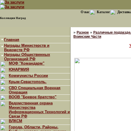
О нас
Каталог
Доставк
Коллекция Наград
»
»
Разное
Различные подраздел
Воинские Части
Главная
Награды Министерств и
Ведомств РФ
Награды Общественных
Организаций РФ
МОФ "Командарм"
ЮНАРМИЯ
Коммунисты России
Крым-Севастополь.
СВО Специальная Военная
Операция
ВООВ "Боевое братство"
Ведомственная охрана
Министерства
Информационных Технологий и
Связи РФ
ВЛКСМ
Города, Области, Районы,