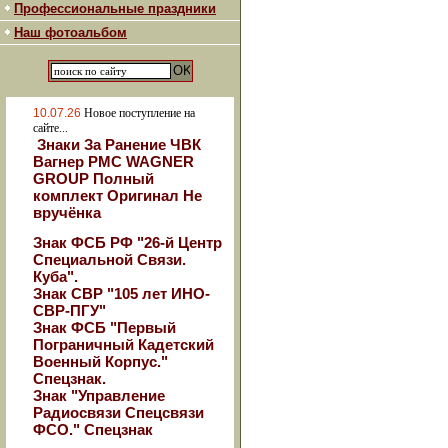
Профессиональные праздники
Наш фотоальбом
10.07.26
Новое поступление на
сайте...
Знаки За Ранение ЧВК
Вагнер РМС WAGNER
GROUP Полный
комплект Оригинал Не
вручёнка
Знак ФСБ РФ "26-й Центр
Специальной Связи.
Куба".
Знак СВР "105 лет ИНО-
СВР-ПГУ"
Знак ФСБ "Первый
Пограничный Кадетский
Военный Корпус."
Спецзнак.
Знак "Управление
Радиосвязи Спецсвязи
ФСО." Спецзнак