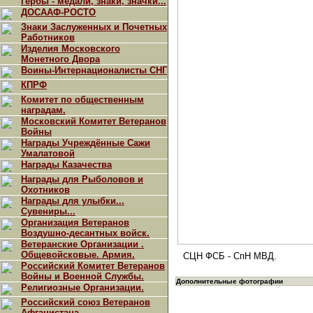
Гербы - медали, знаки, значки...
ДОСААФ-РОСТО
Знаки Заслуженных и Почетных
Работников
Изделия Московского
Монетного Двора
Воины-Интернационалисты СНГ
КПРФ
Комитет по общественным
наградам.
Московский Комитет Ветеранов
Войны
Награды Учреждённые Сажи
Умалатовой
Награды Казачества
Награды для Рыболовов и
Охотников
Награды для улыбки...
Сувениры...
Организация Ветеранов
Воздушно-десантных войск.
Ветеранские Организации .
Общевойсковые. Армия.
СЦН ФСБ - СпН МВД.
Российский Комитет Ветеранов
Войны и Военной Службы.
Дополнительные фотографии
Религиозные Организации.
Российский союз Ветеранов
Афганистана