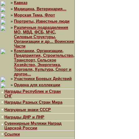
»
Кавказ
»
Медицина, Ветеринария...
»
Морская Тема, Флот
»
Портреты, Известные люди
»
Различные подразделения
МО, МВД, ФСБ, МЧС,
Силовые Структуры,
Организации и др... Воинские
Части
»
Компании, Организации,
Предприятия, Строительство,
Транспорт, Сельское
Хозяйство, Энергетика,
Торговля, Культура, Спорт и
другое...
»
Участники Боевых Действий
»
Ордена для коллекции
Награды Республик и Стран
СНГ
Награды Разных Стран Мира
Нагрудные знаки СССР
Награды ДНР и ЛНР
Сувенирные Муляжи Наград
Царской России
Ссылки