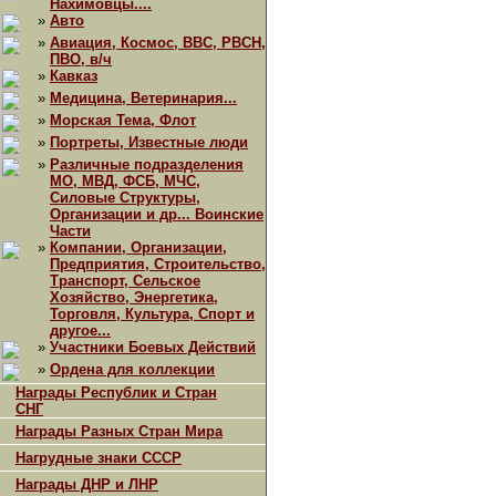
Нахимовцы....
»
Авто
»
Авиация, Космос, ВВС, РВСН,
ПВО, в/ч
»
Кавказ
»
Медицина, Ветеринария...
»
Морская Тема, Флот
»
Портреты, Известные люди
»
Различные подразделения
МО, МВД, ФСБ, МЧС,
Силовые Структуры,
Организации и др... Воинские
Части
»
Компании, Организации,
Предприятия, Строительство,
Транспорт, Сельское
Хозяйство, Энергетика,
Торговля, Культура, Спорт и
другое...
»
Участники Боевых Действий
»
Ордена для коллекции
Награды Республик и Стран
СНГ
Награды Разных Стран Мира
Нагрудные знаки СССР
Награды ДНР и ЛНР