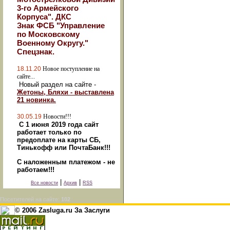
3-го Армейского
Корпуса". ДКС
Знак ФСБ "Управление
по Московскому
Военному Округу."
Спецзнак.
18.11.20
Новое поступление на
сайте...
Новый раздел на сайте -
Жетоны, Бляхи - выставлена
21 новинка.
30.05.19
Новости!!!
С 1 июня 2019 года сайт
работает только по
предоплате на карты СБ,
Тинькофф или ПочтаБанк!!!
С наложенным платежом - не
работаем!!!
|
|
Все новости
Архив
RSS
Посетителей на сайте:
102
© 2006 Zasluga.ru За Заслуги