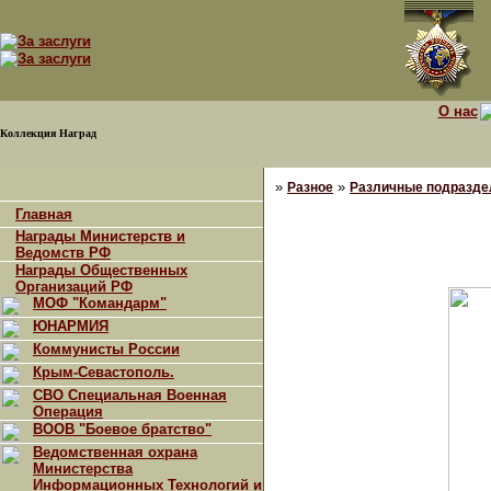
О нас
Коллекция Наград
»
»
Разное
Различные подраздел
Главная
Награды Министерств и
Ведомств РФ
Награды Общественных
Организаций РФ
МОФ "Командарм"
ЮНАРМИЯ
Коммунисты России
Крым-Севастополь.
СВО Специальная Военная
Операция
ВООВ "Боевое братство"
Ведомственная охрана
Министерства
Информационных Технологий и