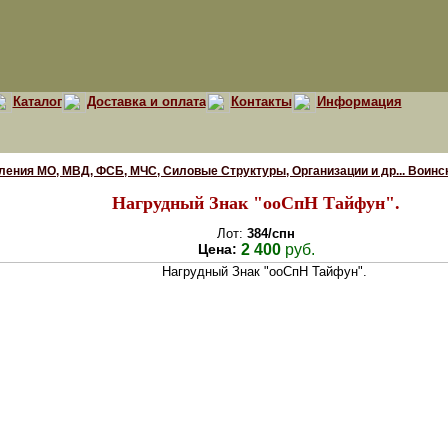
Каталог
Доставка и оплата
Контакты
Информация
ения МО, МВД, ФСБ, МЧС, Силовые Структуры, Организации и др... Воинс
Нагрудный Знак "ооСпН Тайфун".
Лот:
384/спн
Цена:
2 400
руб.