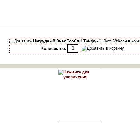
Добавить
Нагрудный Знак "ооСпН Тайфун".
Лот: 384/спн в кор
Количество: