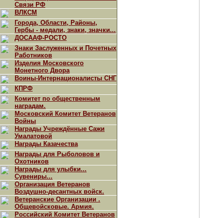
Связи РФ
ВЛКСМ
Города, Области, Районы,
Гербы - медали, знаки, значки...
ДОСААФ-РОСТО
Знаки Заслуженных и Почетных
Работников
Изделия Московского
Монетного Двора
Воины-Интернационалисты СНГ
КПРФ
Комитет по общественным
наградам.
Московский Комитет Ветеранов
Войны
Награды Учреждённые Сажи
Умалатовой
Награды Казачества
Награды для Рыболовов и
Охотников
Награды для улыбки...
Сувениры...
Организация Ветеранов
Воздушно-десантных войск.
Ветеранские Организации .
Общевойсковые. Армия.
Российский Комитет Ветеранов