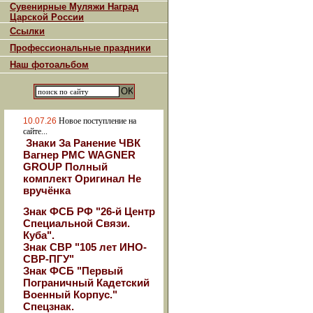
Сувенирные Муляжи Наград
Царской России
Ссылки
Профессиональные праздники
Наш фотоальбом
10.07.26
Новое поступление на
сайте...
Знаки За Ранение ЧВК
Вагнер РМС WAGNER
GROUP Полный
комплект Оригинал Не
вручёнка
Знак ФСБ РФ "26-й Центр
Специальной Связи.
Куба".
Знак СВР "105 лет ИНО-
СВР-ПГУ"
Знак ФСБ "Первый
Пограничный Кадетский
Военный Корпус."
Спецзнак.