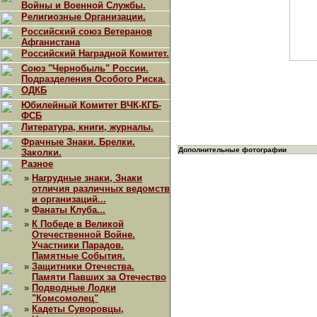
Войны и Военной Службы.
Религиозные Организации.
Российский союз Ветеранов
Афганистана
Российский Наградной Комитет.
Союз "Чернобыль" России.
Подразделения Особого Риска.
ОДКБ
Юбилейный Комитет ВЧК-КГБ-
ФСБ
Литература, книги, журналы.
Фрачные Знаки. Брелки.
Дополнительные фотографии
Заколки.
Разное
»
Нагрудные знаки, Знаки
отличия различных ведомств
и организаций...
»
Фанаты Клуба...
»
К Победе в Великой
Отечественной Войне.
Участники Парадов.
Памятные События.
»
Защитники Отечества.
Памяти Павших за Отечество
»
Подводные Лодки
"Комсомолец"
»
Кадеты Суворовцы,