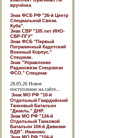
вручёнка
Знак ФСБ РФ "26-й Центр
Специальной Связи.
Куба".
Знак СВР "105 лет ИНО-
СВР-ПГУ"
Знак ФСБ "Первый
Пограничный Кадетский
Военный Корпус."
Спецзнак.
Знак "Управление
Радиосвязи Спецсвязи
ФСО." Спецзнак
28.05.26
Новое
поступление на сайте...
Знак МО РФ "10-й
Отдельный Гвардейский
Танковый Батальон
"Дизель." ДНР.
Знак МО РФ "134-й
Отдельный Танковой
Батальон 104-й Дивизии
ВДВ". Иваново.
Знак МО РФ "104-й