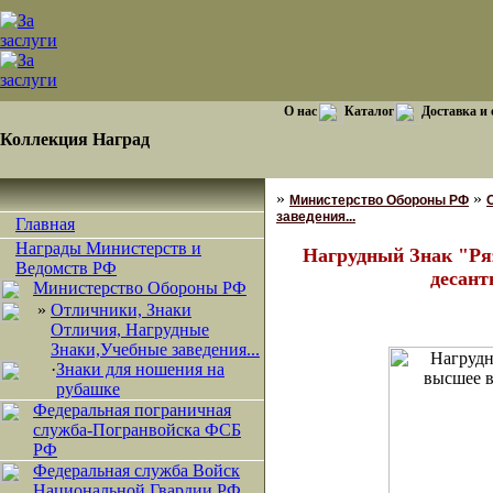
О нас
Каталог
Доставка и
Коллекция Наград
»
»
Министерство Обороны РФ
заведения...
Главная
Награды Министерств и
Нагрудный Знак "Ря
Ведомств РФ
десант
Министерство Обороны РФ
»
Отличники, Знаки
Отличия, Нагрудные
Знаки,Учебные заведения...
·
Знаки для ношения на
рубашке
Федеральная пограничная
служба-Погранвойска ФСБ
РФ
Федеральная служба Войск
Национальной Гвардии РФ