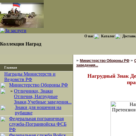
О нас
Каталог
Доставк
Коллекция Наград
»
»
Министерство Обороны РФ
заведения...
Главная
Награды Министерств и
Нагрудный Знак Де
Ведомств РФ
пра
Министерство Обороны РФ
»
Отличники, Знаки
Отличия, Нагрудные
Знаки,Учебные заведения...
·
Знаки для ношения на
рубашке
Федеральная пограничная
служба-Погранвойска ФСБ
РФ
Федеральная служба Войск