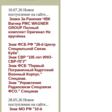
10.07.26
Новое
поступление на сайте...
Знаки За Ранение ЧВК
Вагнер РМС WAGNER
GROUP Полный
комплект Оригинал Не
вручёнка
Знак ФСБ РФ "26-й Центр
Специальной Связи.
Куба".
Знак СВР "105 лет ИНО-
СВР-ПГУ"
Знак ФСБ "Первый
Пограничный Кадетский
Военный Корпус."
Спецзнак.
Знак "Управление
Радиосвязи Спецсвязи
ФСО." Спецзнак
28.05.26
Новое
поступление на сайте...
Знак МО РФ "10-й