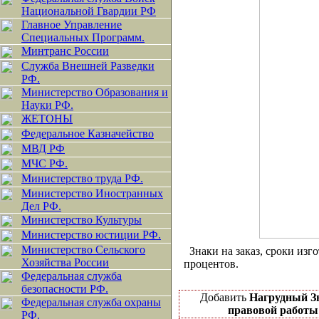
Национальной Гвардии РФ
Главное Управление
Специальных Программ.
Минтранс России
Служба Внешней Разведки
РФ.
Министерство Образования и
Науки РФ.
ЖЕТОНЫ
Федеральное Казначейство
МВД РФ
МЧС РФ.
Министерство труда РФ.
Министерство Иностранных
Дел РФ.
Министерство Культуры
Министерство юстиции РФ.
Министерство Сельского
Знаки на заказ, сроки изго
Хозяйства России
процентов.
Федеральная служба
безопасности РФ.
Добавить
Нагрудный Зн
Федеральная служба охраны
правовой работ
РФ.