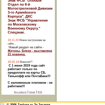
Знак ФСБ "Особый
Отдел по 6-й
Мотострелковой Дивизии
3-го Армейского
Корпуса". ДКС
Знак ФСБ "Управление
по Московскому
Военному Округу."
Спецзнак.
18.11.20
Новое поступление на
сайте...
Новый раздел на сайте -
Жетоны, Бляхи - выставлена
21 новинка.
30.05.19
Новости!!!
С 1 июня 2019 года сайт
работает только по
предоплате на карты СБ,
Тинькофф или ПочтаБанк!!!
С наложенным платежом - не
работаем!!!
|
|
Все новости
Архив
RSS
Посетителей на сайте:
57
© 2006 Zasluga.ru За Заслуги