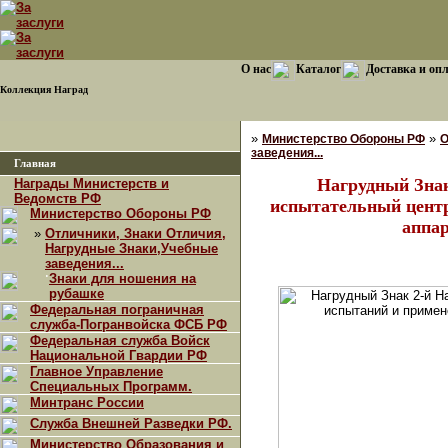
О нас
Каталог
Доставка и оп
Коллекция Наград
»
»
Министерство Обороны РФ
О
заведения...
Главная
Нагрудный Знак
Награды Министерств и
Ведомств РФ
испытательный центр
Министерство Обороны РФ
аппар
»
Отличники, Знаки Отличия,
Нагрудные Знаки,Учебные
заведения...
·
Знаки для ношения на
рубашке
Федеральная пограничная
служба-Погранвойска ФСБ РФ
Федеральная служба Войск
Национальной Гвардии РФ
Главное Управление
Специальных Программ.
Минтранс России
Служба Внешней Разведки РФ.
Министерство Образования и