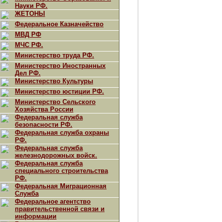
Науки РФ.
ЖЕТОНЫ
Федеральное Казначейство
МВД РФ
МЧС РФ.
Министерство труда РФ.
Министерство Иностранных
Дел РФ.
Министерство Культуры
Министерство юстиции РФ.
Министерство Сельского
Хозяйства России
Федеральная служба
безопасности РФ.
Федеральная служба охраны
РФ.
Федеральная служба
железнодорожных войск.
Федеральная служба
специального строительства
РФ.
Федеральная Миграционная
Служба
Федеральное агентство
правительственной связи и
информации