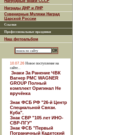
Нагрудные знаки СССР
Награды ДНР и ЛНР
Сувенирные Муляжи Наград
Царской России
Ссылки
Профессиональные праздники
Наш фотоальбом
10.07.26
Новое поступление на
сайте...
Знаки За Ранение ЧВК
Вагнер РМС WAGNER
GROUP Полный
комплект Оригинал Не
вручёнка
Знак ФСБ РФ "26-й Центр
Специальной Связи.
Куба".
Знак СВР "105 лет ИНО-
СВР-ПГУ"
Знак ФСБ "Первый
Пограничный Кадетский