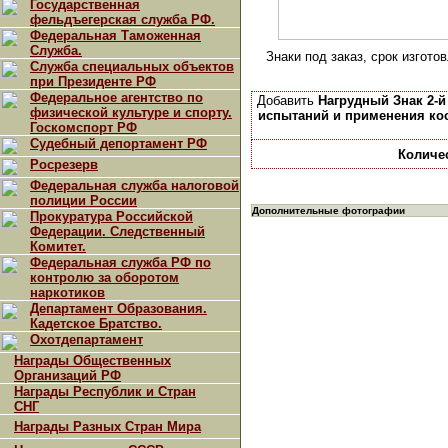
Государственная
фельдъегерская служба РФ.
Федеральная Таможенная
Служба.
Знаки под заказ, срок изготов
Служба специальных объектов
при Президенте РФ
Федеральное агентство по
Добавить
Нагрудный Знак 2-
физической культуре и спорту.
испытаний и применения кос
Госкомспорт РФ
Судебный депортамент РФ
Количе
Росрезерв
Федеральная служба налоговой
полиции России
Дополнительные фотографии
Прокуратура Российской
Федерации. Следственный
Комитет.
Федеральная служба РФ по
контролю за оборотом
наркотиков
Департамент Образования.
Кадетское Братство.
Охотдепартамент
Награды Общественных
Организаций РФ
Награды Республик и Стран
СНГ
Награды Разных Стран Мира