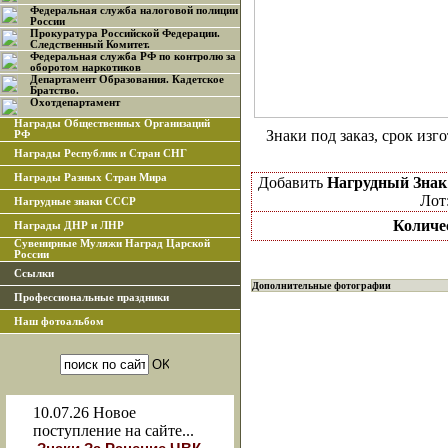
Федеральная служба налоговой полиции
России
Прокуратура Российской Федерации.
Следственный Комитет.
Федеральная служба РФ по контролю за
оборотом наркотиков
Департамент Образования. Кадетское
Братство.
Охотдепартамент
Награды Общественных Организаций
Знаки под заказ, срок изго
РФ
Награды Республик и Стран СНГ
Награды Разных Стран Мира
Добавить
Нагрудный Знак
Лот
Нагрудные знаки СССР
Количе
Награды ДНР и ЛНР
Сувенирные Муляжи Наград Царской
России
Ссылки
Дополнительные фотографии
Профессиональные праздники
Наш фотоальбом
10.07.26
Новое
поступление на сайте...