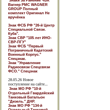
Знаки За Ранение ЧВК
Вагнер РМС WAGNER
GROUP Полный
комплект Оригинал Не
вручёнка
Знак ФСБ РФ "26-й Центр
Специальной Связи.
Куба".
Знак СВР "105 лет ИНО-
СВР-ПГУ"
Знак ФСБ "Первый
Пограничный Кадетский
Военный Корпус."
Спецзнак.
Знак "Управление
Радиосвязи Спецсвязи
ФСО." Спецзнак
28.05.26
Новое
поступление на сайте...
Знак МО РФ "10-й
Отдельный Гвардейский
Танковый Батальон
"Дизель." ДНР.
Знак МО РФ "134-й
Отдельный Танковой