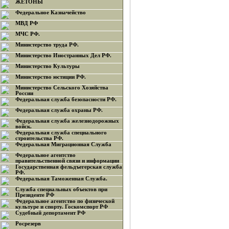
ЖЕТОНЫ
Федеральное Казначейство
МВД РФ
МЧС РФ.
Министерство труда РФ.
Министерство Иностранных Дел РФ.
Министерство Культуры
Министерство юстиции РФ.
Министерство Сельского Хозяйства
России
Федеральная служба безопасности РФ.
Федеральная служба охраны РФ.
Федеральная служба железнодорожных
войск.
Федеральная служба специального
строительства РФ.
Федеральная Миграционная Служба
Федеральное агентство
правительственной связи и информации
Государственная фельдъегерская служба
РФ.
Федеральная Таможенная Служба.
Служба специальных объектов при
Президенте РФ
Федеральное агентство по физической
культуре и спорту. Госкомспорт РФ
Судебный депортамент РФ
Росрезерв