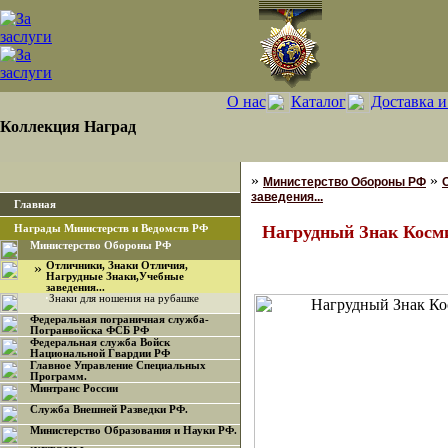
О нас
Каталог
Доставка и
Коллекция Наград
»
»
Министерство Обороны РФ
заведения...
Главная
Нагрудный Знак Косми
Награды Министерств и Ведомств РФ
Министерство Обороны РФ
»
Отличники, Знаки Отличия,
Нагрудные Знаки,Учебные
заведения...
·
Знаки для ношения на рубашке
Федеральная пограничная служба-
Погранвойска ФСБ РФ
Федеральная служба Войск
Национальной Гвардии РФ
Главное Управление Специальных
Программ.
Минтранс России
Служба Внешней Разведки РФ.
Министерство Образования и Науки РФ.