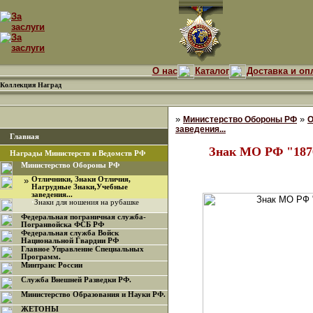
О нас
Каталог
Доставка и оп
Коллекция Наград
»
»
Министерство Обороны РФ
О
заведения...
Главная
Знак МО РФ "1876
Награды Министерств и Ведомств РФ
Министерство Обороны РФ
»
Отличники, Знаки Отличия,
Нагрудные Знаки,Учебные
заведения...
·
Знаки для ношения на рубашке
Федеральная пограничная служба-
Погранвойска ФСБ РФ
Федеральная служба Войск
Национальной Гвардии РФ
Главное Управление Специальных
Программ.
Минтранс России
Служба Внешней Разведки РФ.
Министерство Образования и Науки РФ.
ЖЕТОНЫ