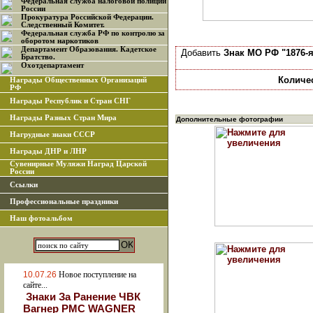
Федеральная служба налоговой полиции
России
Прокуратура Российской Федерации.
Следственный Комитет.
Федеральная служба РФ по контролю за
оборотом наркотиков
Департамент Образования. Кадетское
Добавить
Знак МО РФ "1876-я
Братство.
Охотдепартамент
Количе
Награды Общественных Организаций
РФ
Награды Республик и Стран СНГ
Награды Разных Стран Мира
Дополнительные фотографии
Нагрудные знаки СССР
Награды ДНР и ЛНР
Сувенирные Муляжи Наград Царской
России
Ссылки
Профессиональные праздники
Наш фотоальбом
10.07.26
Новое поступление на
сайте...
Знаки За Ранение ЧВК
Вагнер РМС WAGNER