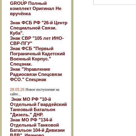
GROUP Полный
комплект Оригинал Не
вручёнка
Знак ФСБ РФ "26-й Центр
Специальной Связи.
Куба".
Знак СВР "105 лет ИНО-
СВР-ПГУ"
Знак ФСБ "Первый
Пограничный Кадетский
Военный Корпус."
Спецзнак.
Знак "Управление
Радиосвязи Спецсвязи
ФСО." Спецзнак
28.05.26
Новое поступление на
сайте...
Знак МО РФ "10-й
Отдельный Гвардейский
Танковый Батальон
"Дизель." ДНР.
Знак МО РФ "134-й
Отдельный Танковой
Батальон 104-й Дивизии
ВДВ". Иваново.