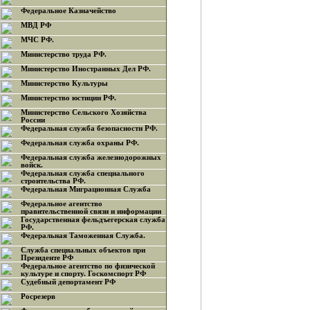
Федеральное Казначейство
МВД РФ
МЧС РФ.
Министерство труда РФ.
Министерство Иностранных Дел РФ.
Министерство Культуры
Министерство юстиции РФ.
Министерство Сельского Хозяйства
России
Федеральная служба безопасности РФ.
Федеральная служба охраны РФ.
Федеральная служба железнодорожных
войск.
Федеральная служба специального
строительства РФ.
Федеральная Миграционная Служба
Федеральное агентство
правительственной связи и информации
Государственная фельдъегерская служба
РФ.
Федеральная Таможенная Служба.
Служба специальных объектов при
Президенте РФ
Федеральное агентство по физической
культуре и спорту. Госкомспорт РФ
Судебный депортамент РФ
Росрезерв