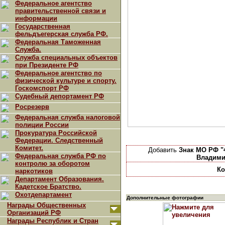
Федеральное агентство
правительственной связи и
информации
Государственная
фельдъегерская служба РФ.
Федеральная Таможенная
Служба.
Служба специальных объектов
при Президенте РФ
Федеральное агентство по
физической культуре и спорту.
Госкомспорт РФ
Судебный депортамент РФ
Росрезерв
Федеральная служба налоговой
полиции России
Прокуратура Российской
Федерации. Следственный
Комитет.
Добавить
Знак МО РФ "
Федеральная служба РФ по
Владими
контролю за оборотом
Ко
наркотиков
Департамент Образования.
Кадетское Братство.
Охотдепартамент
Дополнительные фотографии
Награды Общественных
Организаций РФ
Награды Республик и Стран