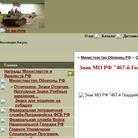
О нас
Каталог
Доставка
Коллекция Наград
»
»
Министерство Обороны РФ
О
Главная
Знак МО РФ "467-й Гв
Награды Министерств и
Ведомств РФ
Министерство Обороны РФ
»
Отличники, Знаки Отличия,
Нагрудные Знаки,Учебные
заведения...
·
Знаки для ношения на
рубашке
Федеральная пограничная
служба-Погранвойска ФСБ РФ
Федеральная служба Войск
Национальной Гвардии РФ
Главное Управление
Специальных Программ.