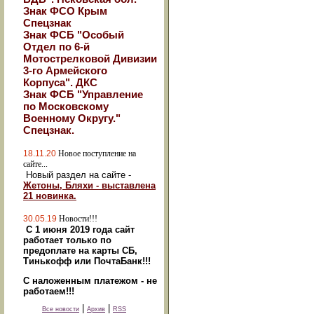
Знак ФСО Крым
Спецзнак
Знак ФСБ "Особый
Отдел по 6-й
Мотострелковой Дивизии
3-го Армейского
Корпуса". ДКС
Знак ФСБ "Управление
по Московскому
Военному Округу."
Спецзнак.
18.11.20
Новое поступление на
сайте...
Новый раздел на сайте -
Жетоны, Бляхи - выставлена
21 новинка.
30.05.19
Новости!!!
С 1 июня 2019 года сайт
работает только по
предоплате на карты СБ,
Тинькофф или ПочтаБанк!!!
С наложенным платежом - не
работаем!!!
|
|
Все новости
Архив
RSS