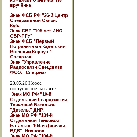
вручёнка
Знак ФСБ РФ "26-й Центр
Специальной Связи.
Куба".
Знак СВР "105 лет ИНО-
СВР-ПГУ"
Знак ФСБ "Первый
Пограничный Кадетский
Военный Корпус."
Спецзнак.
Знак "Управление
Радиосвязи Спецсвязи
ФСО." Спецзнак
28.05.26
Новое
поступление на сайте...
Знак МО РФ "10-й
Отдельный Гвардейский
Танковый Батальон
"Дизель." ДНР.
Знак МО РФ "134-й
Отдельный Танковой
Батальон 104-й Дивизии
ВДВ". Иваново.
Знак МО РФ "104-й