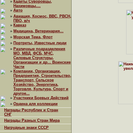
»
Кадеты Суворовцы,
Нахимовцы....
»
Авто
»
Авиация, Космос, ВВС, РВСН,
ПВО, в/ч
»
Кавказ
»
Медицина, Ветеринария...
»
Морская Тема, Флот
»
Портреты, Известные люди
»
Различные подразделения
МО, МВД, ФСБ, МЧС,
Силовые Структуры,
Организации и др... Воинские
Части
»
Компании, Организации,
Предприятия, Строительство,
Транспорт, Сельское
Хозяйство, Энергетика,
Торговля, Культура, Спорт и
другое...
»
Участники Боевых Действий
»
Ордена для коллекции
Награды Республик и Стран
СНГ
Награды Разных Стран Мира
Нагрудные знаки СССР