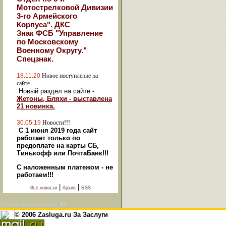
Мотострелковой Дивизии
3-го Армейского
Корпуса". ДКС
Знак ФСБ "Управление
по Московскому
Военному Округу."
Спецзнак.
18.11.20
Новое поступление на
сайте...
Новый раздел на сайте -
Жетоны, Бляхи - выставлена
21 новинка.
30.05.19
Новости!!!
С 1 июня 2019 года сайт
работает только по
предоплате на карты СБ,
Тинькофф или ПочтаБанк!!!
С наложенным платежом - не
работаем!!!
|
|
Все новости
Архив
RSS
Посетителей на сайте:
87
© 2006 Zasluga.ru За Заслуги