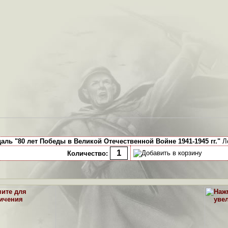
аль "80 лет Победы в Великой Отечественной Войне 1941-1945 гг."
Ло
Количество: