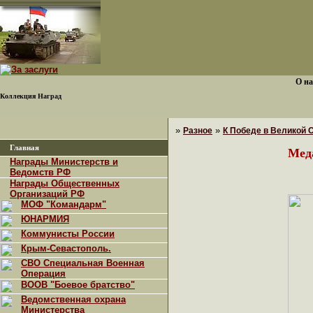
О на
Коллекция Наград
»
»
Разное
К Победе в Великой 
Главная
Меда
Награды Министерств и
Ведомств РФ
Награды Общественных
Организаций РФ
МОФ "Командарм"
ЮНАРМИЯ
Коммунисты России
Крым-Севастополь.
СВО Специальная Военная
Операция
ВООВ "Боевое братство"
Ведомственная охрана
Министерства