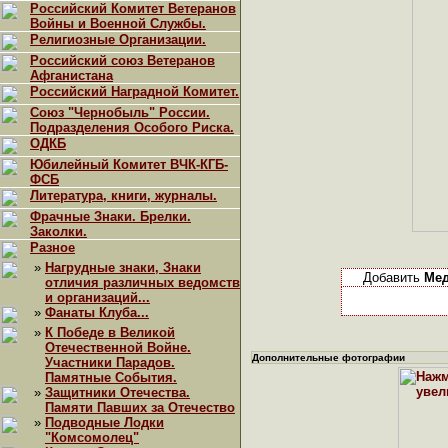
Российский Комитет Ветеранов
Войны и Военной Службы.
Религиозные Организации.
Российский союз Ветеранов
Афганистана
Российский Наградной Комитет.
Союз "Чернобыль" России.
Подразделения Особого Риска.
ОДКБ
Юбилейный Комитет ВЧК-КГБ-
ФСБ
Литература, книги, журналы.
Фрачные Знаки. Брелки.
Заколки.
Разное
»
Нагрудные знаки, Знаки
Добавить
Мед
отличия различных ведомств
и организаций...
»
Фанаты Клуба...
»
К Победе в Великой
Отечественной Войне.
Дополнительные фотографии
Участники Парадов.
Памятные События.
»
Защитники Отечества.
Памяти Павших за Отечество
»
Подводные Лодки
"Комсомолец"