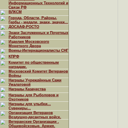
Информационных Технологий и
Связи РФ
ВЛКСМ
Города, Области, Районы,
Гербы - медали, знаки, значки...
ДОСААФ-РОСТО
Знаки Заслуженных и Почетных
Работников
Изделия Московского
Монетного Двора
Воины-Интернационалисты СНГ
КПРФ
Комитет по общественным
наградам.
Московский Комитет Ветеранов
Войны
Награды Учреждённые Сажи
Умалатовой
Награды Казачества
Награды для Рыболовов и
Охотников
Награды для улыбки...
Сувениры...
Организация Ветеранов
Воздушно-десантных войск.
Ветеранские Организации .
Общевойсковые. Армия.