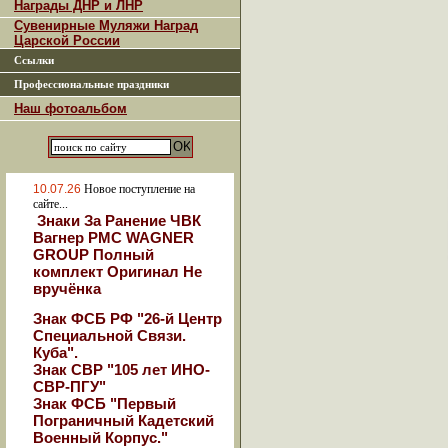
Награды ДНР и ЛНР
Сувенирные Муляжи Наград
Царской России
Ссылки
Профессиональные праздники
Наш фотоальбом
10.07.26
Новое поступление на
сайте...
Знаки За Ранение ЧВК
Вагнер РМС WAGNER
GROUP Полный
комплект Оригинал Не
вручёнка
Знак ФСБ РФ "26-й Центр
Специальной Связи.
Куба".
Знак СВР "105 лет ИНО-
СВР-ПГУ"
Знак ФСБ "Первый
Пограничный Кадетский
Военный Корпус."