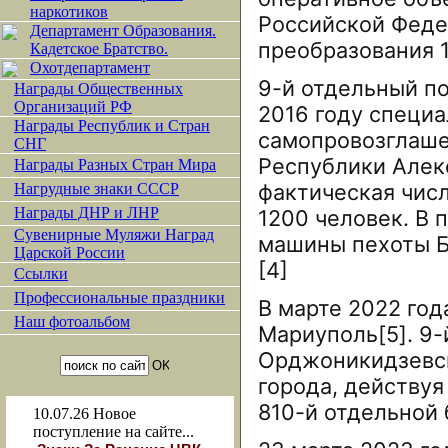
наркотиков
Российской Феде
Департамент Образования.
преобразования 1
Кадетское Братство.
Охотдепартамент
9-й отдельный по
Награды Общественных
Организаций РФ
2016 году специ
Награды Республик и Стран
самопровозглаш
СНГ
Республики Алек
Награды Разных Стран Мира
фактическая чис
Нагрудные знаки СССР
Награды ДНР и ЛНР
1200 человек. В 
Сувенирные Муляжи Наград
машины пехоты Б
Царской России
[4]
Ссылки
Профессиональные праздники
В марте 2022 год
Наш фотоальбом
Мариуполь[5]. 9-
Орджоникидзевс
города, действуя
810-й отдельной 
10.07.26
Новое
поступление на сайте...