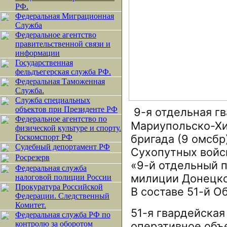
РФ.
Федеральная Миграционная
Служба
Федеральное агентство
правительственной связи и
информации
Государственная
фельдъегерская служба РФ.
Федеральная Таможенная
Служба.
Служба специальных
объектов при Президенте РФ
9-я отдельная г
Федеральное агентство по
Мариупольско-Хи
физической культуре и спорту.
бригада (9 омсб
Госкомспорт РФ
Судебный депортамент РФ
Сухопутных войс
Росрезерв
«9-й отдельный 
Федеральная служба
милиции Донецко
налоговой полиции России
Прокуратура Российской
В составе 51-й 
Федерации. Следственный
Комитет.
51-я гвардейска
Федеральная служба РФ по
контролю за оборотом
оперативное объ