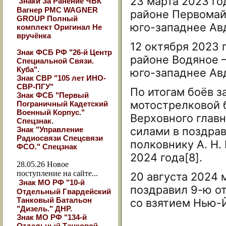
23 марта 2023 го
Знаки За Ранение ЧВК
Вагнер РМС WAGNER
районе Первомайс
GROUP Полный
юго-западнее Авд
комплект Оригинал Не
вручёнка
12 октября 2023 
Знак ФСБ РФ "26-й Центр
районе Водяное 
Специальной Связи.
Куба".
юго-западнее Авд
Знак СВР "105 лет ИНО-
СВР-ПГУ"
По итогам боёв з
Знак ФСБ "Первый
мотострелковой 
Пограничный Кадетский
Военный Корпус."
Верховного гла
Спецзнак.
силами в поздра
Знак "Управление
Радиосвязи Спецсвязи
полковнику А. Н.
ФСО." Спецзнак
2024 года[8].
28.05.26
Новое
поступление на сайте...
20 августа 2024 
Знак МО РФ "10-й
поздравил 9-ю о
Отдельный Гвардейский
Танковый Батальон
со взятием Нью-
"Дизель." ДНР.
Знак МО РФ "134-й
Отдельный Танковой