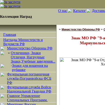
О нас
Каталог
Доставк
Коллекция Наград
»
»
Министерство Обороны РФ
Главная
Знак МО РФ "9-я
Награды Министерств и
Мариупольск
Ведомств РФ
Министерство Обороны РФ
»
Отличники, Знаки
Отличия, Нагрудные
Знаки,Учебные заведения...
·
Знаки для ношения на
рубашке
Федеральная пограничная
служба-Погранвойска ФСБ
РФ
Федеральная служба Войск
Национальной Гвардии РФ
Главное Управление
Специальных Программ.
Минтранс России