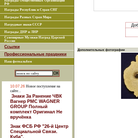
Награды Общественных Организаций
РФ
Награды Республик и Стран СНГ
Награды Разных Стран Мира
Нагрудные знаки СССР
До
Награды ДНР и ЛНР
Сувенирные Муляжи Наград Царской
России
Ссылки
Дополнительные фотографии
Профессиональные праздники
Наш фотоальбом
10.07.26
Новое поступление на
сайте...
Знаки За Ранение ЧВК
Вагнер РМС WAGNER
GROUP Полный
комплект Оригинал Не
вручёнка
Знак ФСБ РФ "26-й Центр
Специальной Связи.
Куба".