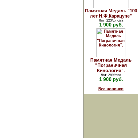
Памятная Медаль "100
лет Н.Ф.Карацупе"
Лот: 223/фпс/га
1 900 руб.
Памятная Медаль
"Пограничная
Кинология".
Лот: 299/фпс
1 900 руб.
Все новинки