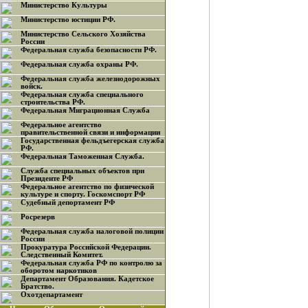
Министерство Культуры
Министерство юстиции РФ.
Министерство Сельского Хозяйства
России
Федеральная служба безопасности РФ.
Федеральная служба охраны РФ.
Федеральная служба железнодорожных
войск.
Федеральная служба специального
строительства РФ.
Федеральная Миграционная Служба
Федеральное агентство
правительственной связи и информации
Государственная фельдъегерская служба
РФ.
Федеральная Таможенная Служба.
Служба специальных объектов при
Президенте РФ
Федеральное агентство по физической
культуре и спорту. Госкомспорт РФ
Судебный депортамент РФ
Росрезерв
Федеральная служба налоговой полиции
России
Прокуратура Российской Федерации.
Следственный Комитет.
Федеральная служба РФ по контролю за
оборотом наркотиков
Департамент Образования. Кадетское
Братство.
Охотдепартамент