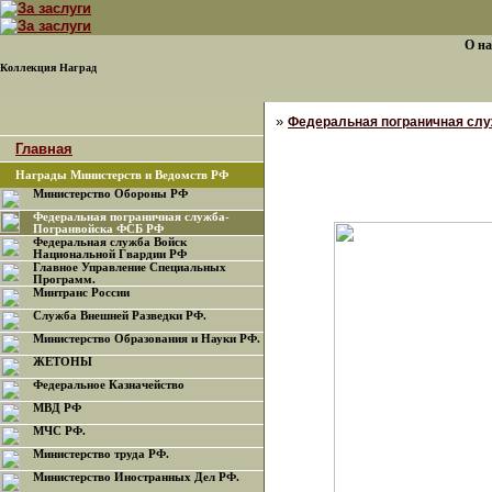
О на
Коллекция Наград
»
Федеральная пограничная сл
Главная
Награды Министерств и Ведомств РФ
Министерство Обороны РФ
Федеральная пограничная служба-
Погранвойска ФСБ РФ
Федеральная служба Войск
Национальной Гвардии РФ
Главное Управление Специальных
Программ.
Минтранс России
Служба Внешней Разведки РФ.
Министерство Образования и Науки РФ.
ЖЕТОНЫ
Федеральное Казначейство
МВД РФ
МЧС РФ.
Министерство труда РФ.
Министерство Иностранных Дел РФ.