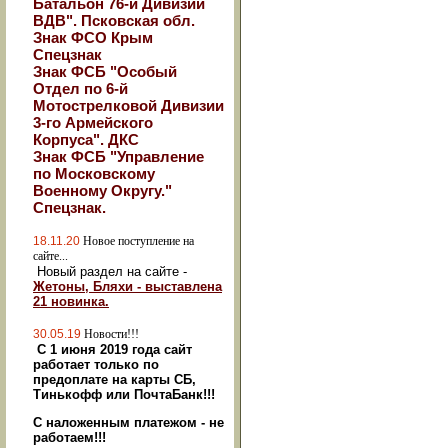
Батальон 76-й Дивизии
ВДВ". Псковская обл.
Знак ФСО Крым
Спецзнак
Знак ФСБ "Особый
Отдел по 6-й
Мотострелковой Дивизии
3-го Армейского
Корпуса". ДКС
Знак ФСБ "Управление
по Московскому
Военному Округу."
Спецзнак.
18.11.20
Новое поступление на
сайте...
Новый раздел на сайте -
Жетоны, Бляхи - выставлена
21 новинка.
30.05.19
Новости!!!
С 1 июня 2019 года сайт
работает только по
предоплате на карты СБ,
Тинькофф или ПочтаБанк!!!
С наложенным платежом - не
работаем!!!