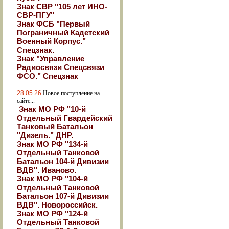
Знак СВР "105 лет ИНО-
СВР-ПГУ"
Знак ФСБ "Первый
Пограничный Кадетский
Военный Корпус."
Спецзнак.
Знак "Управление
Радиосвязи Спецсвязи
ФСО." Спецзнак
28.05.26
Новое поступление на
сайте...
Знак МО РФ "10-й
Отдельный Гвардейский
Танковый Батальон
"Дизель." ДНР.
Знак МО РФ "134-й
Отдельный Танковой
Батальон 104-й Дивизии
ВДВ". Иваново.
Знак МО РФ "104-й
Отдельный Танковой
Батальон 107-й Дивизии
ВДВ". Новороссийск.
Знак МО РФ "124-й
Отдельный Танковой