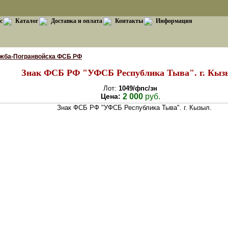
с
Каталог
Доставка и оплата
Контакты
Информация
ужба-Погранвойска ФСБ РФ
Знак ФСБ РФ "УФСБ Республика Тыва". г. Кыз
Лот:
1049/фпс/зн
Цена:
2 000
руб.